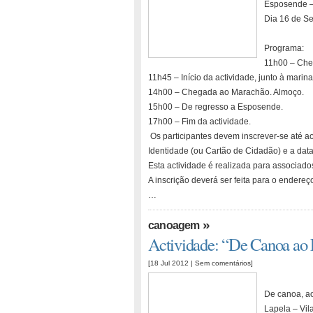
Esposende 
Dia 16 de S
Programa:
11h00 – Che
11h45 – Início da actividade, junto à marin
14h00 – Chegada ao Marachão. Almoço.
15h00 – De regresso a Esposende.
17h00 – Fim da actividade.
Os participantes devem inscrever-se até a
Identidade (ou Cartão de Cidadão) e a dat
Esta actividade é realizada para associado
A inscrição deverá ser feita para o endere
…
»
canoagem
Actividade: “De Canoa ao L
[18 Jul 2012 |
Sem comentários
]
De canoa, ao
Lapela – Vil