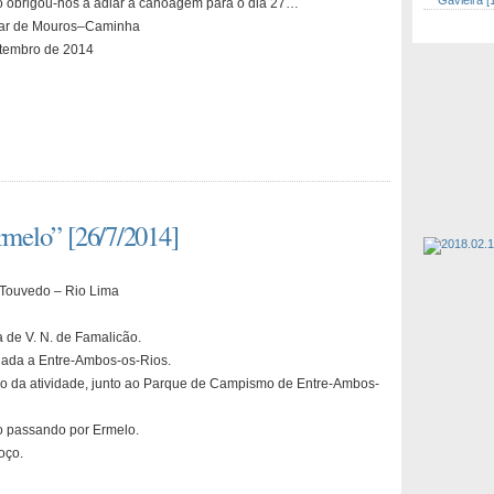
Gavieira [
 obrigou-nos a adiar a canoagem para o dia 27…
ar de Mouros–Caminha
etembro de 2014
Ermelo” [26/7/2014]
 Touvedo – Rio Lima
 de V. N. de Famalicão.
ada a Entre-Ambos-os-Rios.
io da atividade, junto ao Parque de Campismo de Entre-Ambos-
o passando por Ermelo.
oço.