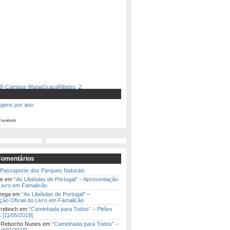
agens por ano
Facebook
Comentários
Passaporte dos Parques Naturais
te
em
“As Libélulas de Portugal” – Apresentação
 Livro em Famalicão
rega
em
“As Libélulas de Portugal” –
ão Oficial do Livro em Famalicão
 reboch
em
“Caminhada para Todos” – Pitões
 [11/05/2019]
a Rebocho Nunes
em
“Caminhada para Todos” –