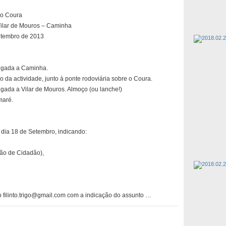
o Coura
ilar de Mouros – Caminha
etembro de 2013
gada a Caminha.
io da actividade, junto à ponte rodoviária sobre o Coura.
ada a Vilar de Mouros. Almoço (ou lanche!)
maré.
 dia 18 de Setembro, indicando:
tão de Cidadão),
ço filinto.trigo@gmail.com com a indicação do assunto …