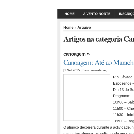
HOME
A VENTO NORTE
INSCRIÇ
Home
» Arquivo
Artigos na categoria C
»
canoagem
Canoagem: Até ao Marachã
[1 Set 2015 |
Sem comentários
]
Rio Cávado
Esposende 
Dia 13 de S
Programa:
10h00 – Saíd
11h00 – Che
11h30 – Iníc
16h00 – Reg
O almoço decorrerá durante a actividade, 
respectivo almoço, acondicionado em sacos