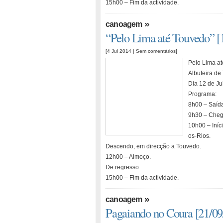
15h00 – Fim da actividade.
»
canoagem
“Pelo Lima até Touvedo” [
[4 Jul 2014 |
Sem comentários
]
Pelo Lima a
Albufeira de
Dia 12 de Ju
Programa:
8h00 – Saída
9h30 – Cheg
10h00 – Iníc
os-Rios.
Descendo, em direcção a Touvedo.
12h00 – Almoço.
De regresso.
15h00 – Fim da actividade.
»
canoagem
Pagaiando no Coura [21/09