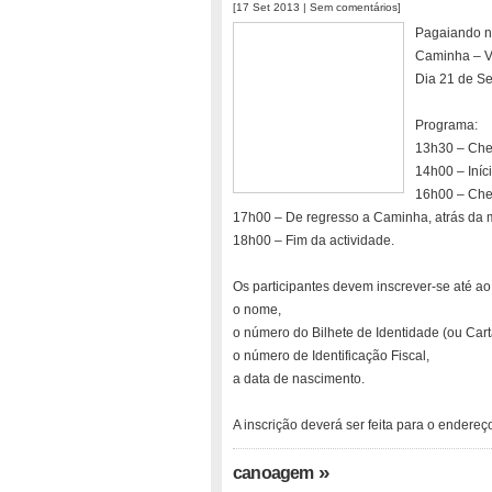
[17 Set 2013 |
Sem comentários
]
Pagaiando n
Caminha – V
Dia 21 de S
Programa:
13h30 – Che
14h00 – Iníc
16h00 – Cheg
17h00 – De regresso a Caminha, atrás da 
18h00 – Fim da actividade.
Os participantes devem inscrever-se até ao
o nome,
o número do Bilhete de Identidade (ou Car
o número de Identificação Fiscal,
a data de nascimento.
A inscrição deverá ser feita para o endere
»
canoagem