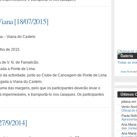
iana [18/07/2015]
a – Viana do Castelo
lho de 2015
Galeria
 de V. N. de Famalicão.
Todas as im
ada a Ponte de Lima.
Vento Norte
no 
io da actividade, junto ao Clube de Canoagem de Ponte de Lima
gada a Viana do Castelo.
numa das margens, pelo que os participantes deverão levar o
 impermeáveis, e transportá-lo nos caiaques. Os participantes
Últimos 
juliana
em
Vento Nor
Oficial do
Paula Nób
27/9/2014]
Apresentaç
Ana Maria
das Júnias
Ana Mari