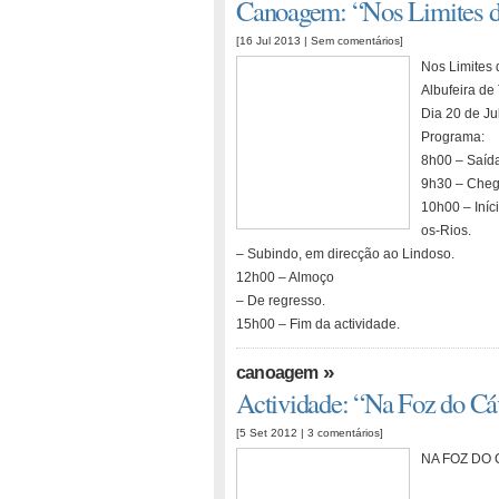
Canoagem: “Nos Limites d
[16 Jul 2013 |
Sem comentários
]
Nos Limites
Albufeira de
Dia 20 de Ju
Programa:
8h00 – Saída
9h30 – Cheg
10h00 – Iníc
os-Rios.
– Subindo, em direcção ao Lindoso.
12h00 – Almoço
– De regresso.
15h00 – Fim da actividade.
»
canoagem
Actividade: “Na Foz do Cá
[5 Set 2012 |
3 comentários
]
NA FOZ DO