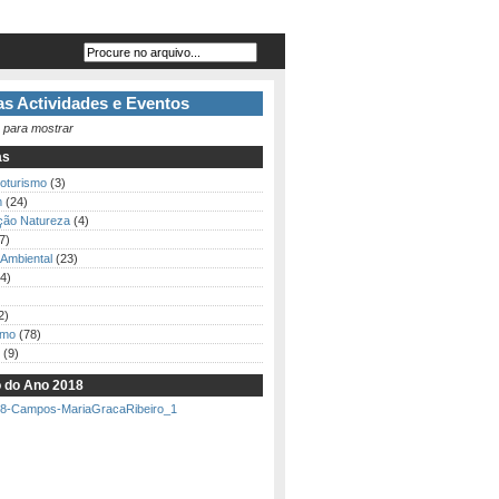
s Actividades e Eventos
 para mostrar
as
loturismo
(3)
m
(24)
ção Natureza
(4)
7)
Ambiental
(23)
4)
2)
smo
(78)
(9)
o do Ano 2018