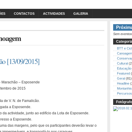
ÕES
CONTACTOS
ACTIVIDADES
GALERIA
Próxima
Sem eventos
anoagem
Categori
BTT e Cic
Canoage
o [13/09/2015]
Conserva
Cultural
(2
Educação 
Featured
(
Geral
(81)
– Marachão – Esposende
Headline
(
etembro de 2015
Montanhi
Percursos
a de V. N. de Famalicão.
Fotógraf
gada a Esposende.
io da actividade, junto ao edifício da Lota de Esposende.
resso a Esposende.
numa das margens, pelo que os participantes deverão levar o
 impermeáveis, e transportá-lo nos caiaques.