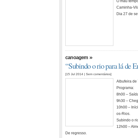
O mau tempo
Caminha-Vil
Dia 27 de s
»
canoagem
“Subindo o rio para lá de 
[15 Jul 2014 |
Sem comentários
]
Albufeira de
Programa:
8h00 – Saída
9h30 – Cheg
10h00 – Iníc
os-Rios.
Subindo o ri
12h00 – Alm
De regresso.