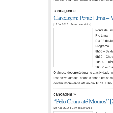
»
canoagem
Canoagem: Ponte Lima – V
[13 Jul 2015 |
Sem comentários
]
Ponte de Lim
Rio Lima
Dia 18 de Ju
Programa
8h00 – Saída
9h30 – Cheg
10h00 – Iníc
16h00 – Che
O almoço decorrerá durante a actividade, 
respectivo almoço, acondicionado em sacos
devem inscrever-se até ao dia 16 de Julho
»
canoagem
“Pelo Coura até Mouros” [
[24 Ago 2014 |
Sem comentários
]