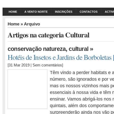
HOME
A VENTO NORTE
INSCRIÇÕES
CONTACTOS
ACTIV
Home
» Arquivo
Artigos na categoria Cultural
,
»
conservação natureza
cultural
Hotéis de Insetos e Jardins de Borboletas
[31 Mar 2019 |
Sem comentários
]
Têm vindo a perder habitats e 
número, são ignorados e por v
mas os nossos vizinhos mais 
essenciais à nossa vida e têm 
ensinar. Vamos abrigá-los nos 
quintais, além dos comportame
surpreenderão ainda nos vão po