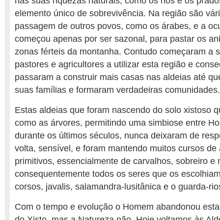
nas suas riquezas naturais, como os rios e os pra
elemento único de sobrevivência. Na região são vári
passagem de outros povos, como os árabes, e a ocup
começou apenas por ser sazonal, para pastar os ani
zonas férteis da montanha. Contudo começaram a s
pastores e agricultores a utilizar esta região e con
passaram a construir mais casas nas aldeias até qu
suas famílias e formaram verdadeiras comunidades.
Estas aldeias que foram nascendo do solo xistoso 
como as árvores, permitindo uma simbiose entre 
durante os últimos séculos, nunca deixaram de respe
volta, sensível, e foram mantendo muitos cursos d
primitivos, essencialmente de carvalhos, sobreiro e
consequentemente todos os seres que os escolhiam
corsos, javalis, salamandra-lusitânica e o guarda-rio
Com o tempo e evolução o Homem abandonou estas 
do Xisto, mas a Natureza não. Hoje voltamos às Ald