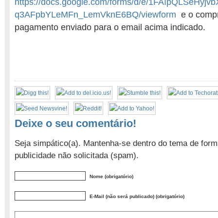
https://docs.google.com/forms/d/e/1FAIpQLSeHy
q3AFpbYLeMFn_LemVknE6BQ/viewform
e o compr
pagamento enviado para o email acima indicado.
Deixe o seu comentário!
Seja simpático(a). Mantenha-se dentro do tema de form
publicidade não solicitada (spam).
Nome (obrigatório)
E-Mail (não será publicado) (obrigatório)