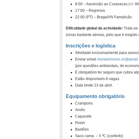
8:00 – Ascensão ao Curavacas (+/- 8h
17:00 – Regresso
22:00 (PT) – Braga/VN Famalicão
Dificuldade global da actividade:
Trata-se
zonas bastante aéreas, pelo que é exigido 
Inscrições e logística
Atividade exclusivamente para associa
Enviar email
montanhismo.vn@gmail
(por questões ambientais, de economia
É obrigatório ter seguro que cubra al
Estão disponíveis 8 vagas.
Data limite 23 de abril.
Equipamento obrigatório
Crampons
Arnês
Capacete
Piolet
Bastões
Saco cama – 5 ºC (conforto)