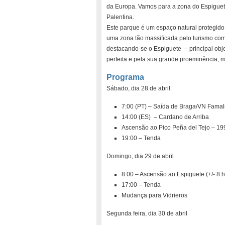
da Europa. Vamos para a zona do Espiguet
Palentina.
Este parque é um espaço natural protegido
uma zona tão massificada pelo turismo com
destacando-se o Espiguete – principal obje
perfeita e pela sua grande proeminência, 
Programa
Sábado, dia 28 de abril
7:00 (PT) – Saída de Braga/VN Famal
14:00 (ES) – Cardano de Arriba
Ascensão ao Pico Peña del Tejo – 1996
19:00 – Tenda
Domingo, dia 29 de abril
8:00 – Ascensão ao Espiguete (+/- 8 h
17:00 – Tenda
Mudança para Vidrieros
Segunda feira, dia 30 de abril