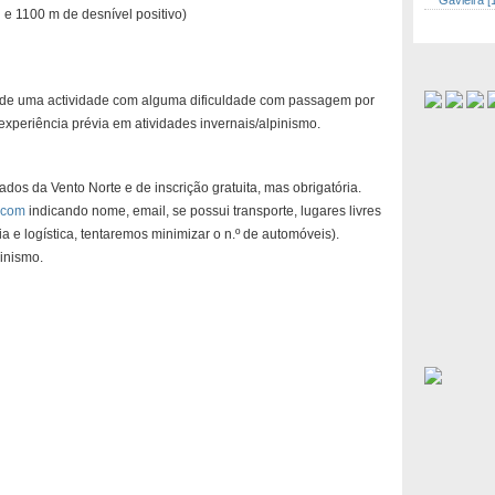
Gavieira [
 e 1100 m de desnível positivo)
 de uma actividade com alguma dificuldade com passagem por
experiência prévia em atividades invernais/alpinismo.
dos da Vento Norte e de inscrição gratuita, mas obrigatória.
.com
indicando nome, email, se possui transporte, lugares livres
 e logística, tentaremos minimizar o n.º de automóveis).
pinismo.