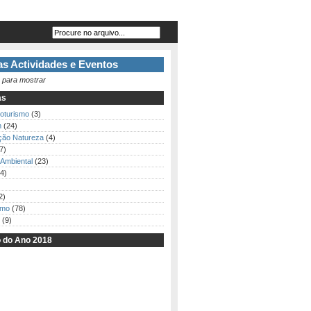
s Actividades e Eventos
 para mostrar
as
loturismo
(3)
m
(24)
ção Natureza
(4)
7)
Ambiental
(23)
4)
2)
smo
(78)
(9)
o do Ano 2018