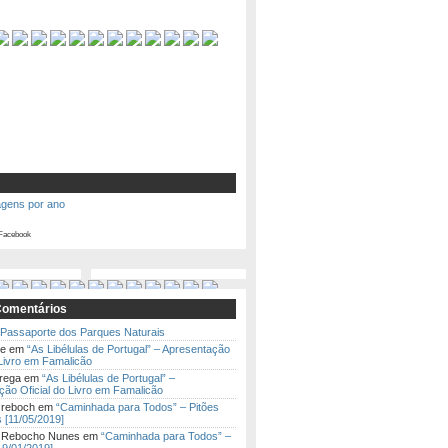
agens por ano
Facebook
Comentários
Passaporte dos Parques Naturais
te
em
“As Libélulas de Portugal” – Apresentação
 Livro em Famalicão
rega
em
“As Libélulas de Portugal” –
ão Oficial do Livro em Famalicão
 reboch
em
“Caminhada para Todos” – Pitões
 [11/05/2019]
a Rebocho Nunes
em
“Caminhada para Todos” –