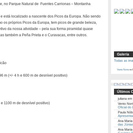
e, no Parque Natural de Fuentes Carrionas – Montanha
 e está localizado a nascente dos Picos da Europa. Não sendo
o os próprios Picos da Europa, tem picos de grande beleza,
tivo da nossa atividade – pela sua forma piramidal quase
mas também a Peña Prieta e o Curavacas, entre outros.
Galeria
Todas as im
icão
Vento Norte
no 
 m (+/- 4 h e 600 m de desnível positivo)
Últimos 
juliana
em
 e 1100 m de desnível positivo)
Vento Nor
Oficial do
Paula Nób
Apresentaç
Ana Maria
das Júnias
Ana Mari