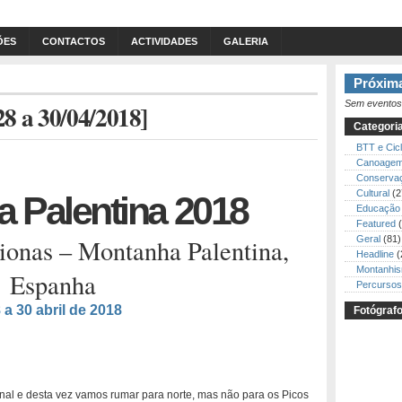
ÕES
CONTACTOS
ACTIVIDADES
GALERIA
Próxima
Sem eventos
8 a 30/04/2018]
Categori
BTT e Cic
Canoage
Conserva
Cultural
(2
 Palentina 2018
Educação 
Featured
(
ionas – Montanha Palentina,
Geral
(81)
Headline
(
Montanhi
Espanha
Percursos
 a 30 abril de 2018
Fotógraf
nal e desta vez vamos rumar para norte, mas não para os Picos