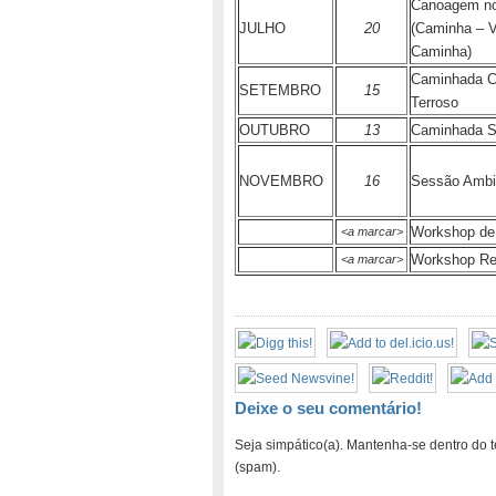
Canoagem no
JULHO
20
(Caminha – V
Caminha)
Caminhada C
SETEMBRO
15
Terroso
OUTUBRO
13
Caminhada Se
NOVEMBRO
16
Sessão Ambi
Workshop de
<a marcar>
Workshop Re
<a marcar>
Deixe o seu comentário!
Seja simpático(a). Mantenha-se dentro do t
(spam).