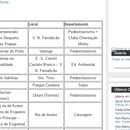
Norte
.
Local
Departamento
Campeonato
Pedestrianismo +
te Desporto
V. N. Famalicão
Clube Orientação
as Etapas
Minho
rras do Porto
Valongo
Pedestrianismo
Galeria
ntar-se:
E. S. Camilo
Todas as im
ealidade
Castelo Branco – V.
Ed. Ambiental
Vento Norte
no 
N. Famalicão
m Valinhas
Sto. Tirso
Pedestrianismo
Parque Cerdeira
Todos
Últimos 
Jacinto
Douro (Tormes)
Pedestrianismo
juliana
em
rmes)
Vento Nor
Oficial do
ria de Aveiro
Paula Nób
ira de Esgueira
Apresentaç
Ria de Aveiro
Canoagem
o Príncipe –
Ana Maria
das Júnias
ra de Esgueira)
Ana Mari