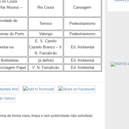
Gavieira [
 rio Coura
ilar Mouros –
Rio Coura
Canoagem
ividade de
Terroso
Pedestrianismo
rras do Porto
Valongo
Pedestrianismo
E. S. Camilo
entar-se
Castelo Branco – V.
Ed. Ambiental
N. Famalicão
 Borboletas
(a definir)
Ed. Ambiental
ciclagem Papel
V. N. Famalicão
Ed. Ambiental
ema de forma clara, limpa e sem publicidade não solicitada