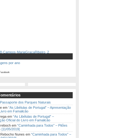
agens por ano
Facebook
Comentários
Passaporte dos Parques Naturais
te
em
“As Libélulas de Portugal” – Apresentação
 Livro em Famalicão
rega
em
“As Libélulas de Portugal” –
ão Oficial do Livro em Famalicão
 reboch
em
“Caminhada para Todos” – Pitões
 [11/05/2019]
a Rebocho Nunes
em
“Caminhada para Todos” –