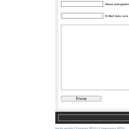
Nome (obrigatóri
E-Mail (não será 
Iniciar sessão
|
Entradas (RSS)
|
Comentários (RSS)