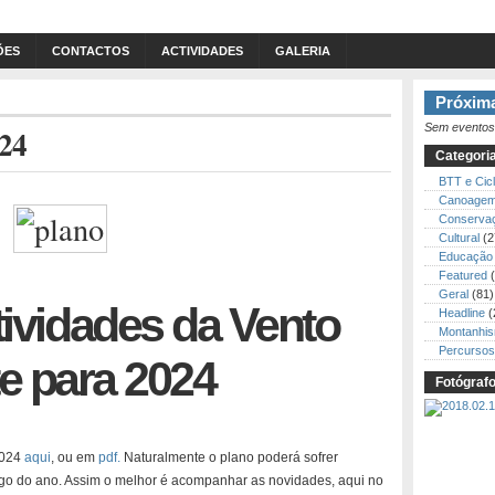
ÕES
CONTACTOS
ACTIVIDADES
GALERIA
Próxima
Sem eventos
024
Categori
BTT e Cic
Canoage
Conserva
Cultural
(2
Educação 
Featured
(
Geral
(81)
tividades da Vento
Headline
(
Montanhi
Percursos
e para 2024
Fotógraf
2024
aqui
, ou em
pdf.
Naturalmente o plano poderá sofrer
go do ano. Assim o melhor é acompanhar as novidades, aqui no