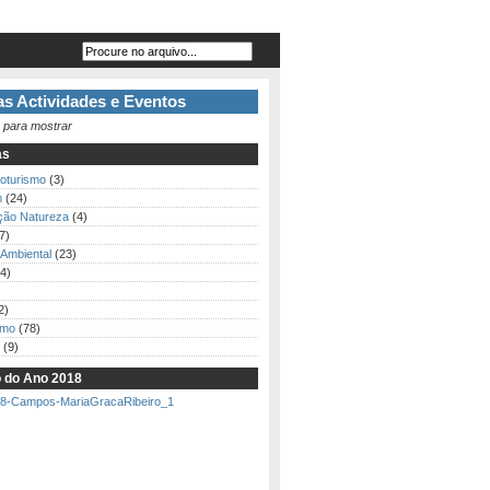
s Actividades e Eventos
 para mostrar
as
loturismo
(3)
m
(24)
ção Natureza
(4)
7)
Ambiental
(23)
4)
2)
smo
(78)
(9)
o do Ano 2018