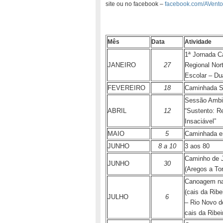
site ou no facebook –
facebook.com/AVento
Mês
Data
Atividade
1ª Jornada 
JANEIRO
27
Regional Nor
Escolar – Du
FEVEREIRO
18
Caminhada Se
Sessão Ambie
ABRIL
12
“Sustento: R
Insaciável”
MAIO
5
Caminhada e
JUNHO
8 a 10
3 aos 80
Caminho de 
JUNHO
30
(Aregos a To
Canoagem na 
(cais da Ribe
JULHO
6
– Rio Novo d
cais da Ribei