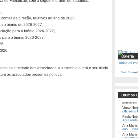
ova de Famalicão, com a seguinte ordem de trabalhos:
r;
 contas da direção, relativos ao ano de 2025;
ra o biénio de 2026-2027;
ciação para o biénio 2026-2027;
 para o biénio 2026-2027;
26;
2026;
Galeria
Todas as im
 mais de metade dos associados, a assembleia terá o seu início
Vento Norte
no 
, com os associados presentes no local.
Últimos 
juliana
em
Vento Nor
Oficial do
Paula Nób
Apresentaç
Ana Maria
das Júnias
Ana Mari