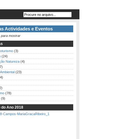
s Actividades e Eventos
 para mostrar
as
loturismo
(3)
m
(24)
ção Natureza
(4)
7)
Ambiental
(23)
4)
2)
smo
(78)
(9)
o do Ano 2018