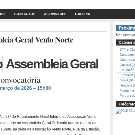
ÕES
CONTACTOS
ACTIVIDADES
GALERIA
Próxima
Sem eventos
leia Geral Vento Norte
Categori
BTT e Cic
Canoage
Assembleia Geral
Conserva
Cultural
(2
Educação 
Featured
(
onvocatória
Geral
(81)
Headline
(
março de 2026 – 15h00
Montanhi
Percursos
Fotógraf
rt. 23º do Regulamento Geral Interno da Associação Vento
mar parte na Assembleia Geral Ordinária que se realiza na
as 15h00, na sede da associação Vento Norte, Rua da Estação,