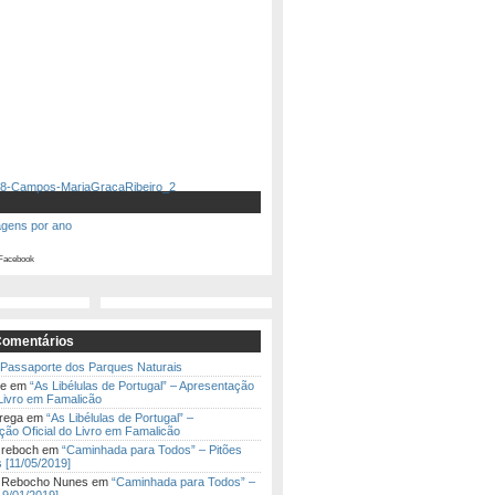
agens por ano
Facebook
Comentários
Passaporte dos Parques Naturais
te
em
“As Libélulas de Portugal” – Apresentação
 Livro em Famalicão
rega
em
“As Libélulas de Portugal” –
ão Oficial do Livro em Famalicão
 reboch
em
“Caminhada para Todos” – Pitões
 [11/05/2019]
a Rebocho Nunes
em
“Caminhada para Todos” –