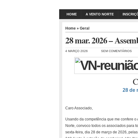
HOME
A VENTO NORTE
INSCRIÇ
Home
»
Geral
28 mar. 2026 – Assemb
4 MARÇO 2026
SEM COMENTÁRIOS
C
28 de 
Caro Associado,
Usando da competência que me confere o A
Norte, convoco todos os associados para to
sexta-feira, dia 28 de março de 2026, pel