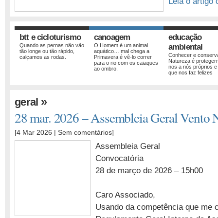
Leia o artigo
btt e cicloturismo
canoagem
educação
Quando as pernas não vão
O Homem é um animal
ambiental
tão longe ou tão rápido,
aquático… mal chega a
Conhecer e conserv
calçamos as rodas.
Primavera é vê-lo correr
Natureza é proteger
para o rio com os caiaques
nos a nós próprios e
ao ombro.
que nos faz felizes
»
geral
28 mar. 2026 – Assembleia Geral Vento 
[4 Mar 2026 |
Sem comentários
]
Assembleia Geral
Convocatória
28 de março de 2026 – 15h00
Caro Associado,
Usando da competência que me co