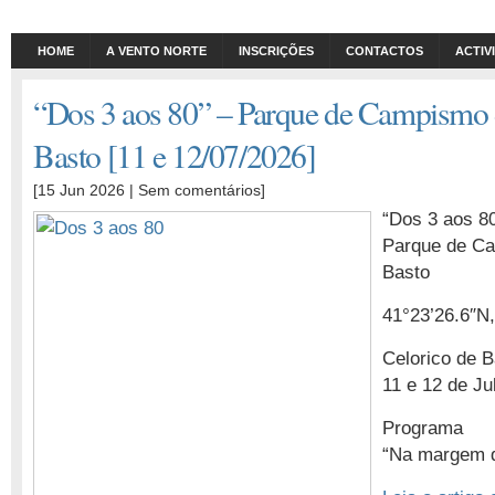
HOME
A VENTO NORTE
INSCRIÇÕES
CONTACTOS
ACTIV
“Dos 3 aos 80” – Parque de Campismo 
Basto [11 e 12/07/2026]
[15 Jun 2026 |
Sem comentários
]
“Dos 3 aos 8
Parque de Ca
Basto
41°23’26.6″N
Celorico de B
11 e 12 de Ju
Programa
“Na margem d